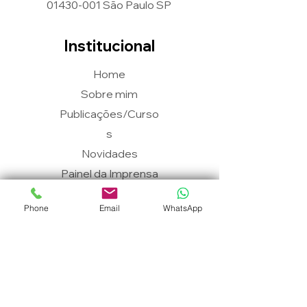
01430-001
São Paulo SP
Institucional
Home
Sobre mim
Publicações/Curso
s
Novidades
Painel da Imprensa
Vídeos
Phone
Email
WhatsApp
Instituto Brain Target
Diretor técnico-médico: Dr