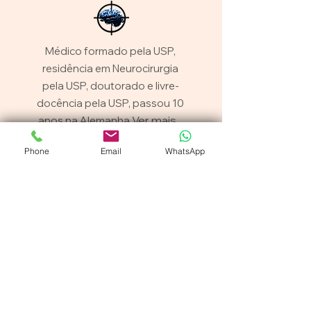
Médico formado pela USP,
residência em Neurocirurgia
pela USP, doutorado e livre-
docência pela USP, passou 10
Ver mais...
anos na Alemanha
Phone
Email
WhatsApp
Av. Brasil 2016, Jd. América CEP
01430-001
São Paulo SP
Institucional
Home
Sobre mim
Publicações/Curso
s