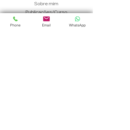
Sobre mim
Publicações/Curso
s
Phone
Email
WhatsApp
Novidades
Painel da Imprensa
Vídeos
Instituto Brain Target
Diretor técnico-médico: Dr
Guilherme Lepski CRM-SP
93887 RQE 58379
Registro: 954262 |