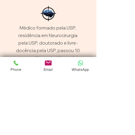
Médico formado pela USP,
residência em Neurocirurgia
pela USP, doutorado e livre-
docência pela USP, passou 10
Ver mais...
anos na Alemanha
Phone
Email
WhatsApp
Av. Brasil 2016, Jd. América CEP
01430-001
São Paulo SP
Institucional
Home
Sobre mim
Publicações/Curso