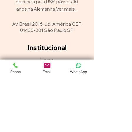
docência pela USP, passou 10
Ver mais...
anos na Alemanha
Av. Brasil 2016, Jd. América CEP
01430-001
São Paulo SP
Institucional
Home
Sobre mim
Phone
Email
WhatsApp
Publicações/Curso
s
Novidades
Painel da Imprensa
Vídeos
Instituto Brain Target