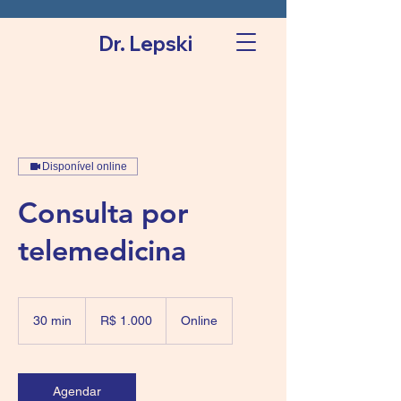
Dr. Lepski
Disponível online
Consulta por
telemedicina
1.000
Reais
30 min
3
R$ 1.000
Online
brasileiros
0
m
i
n
Agendar